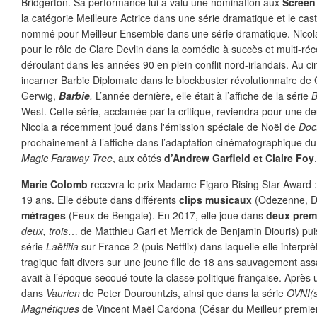
Bridgerton. Sa performance lui a valu une nomination aux
Screen
la catégorie Meilleure Actrice dans une série dramatique et le cas
nommé pour Meilleur Ensemble dans une série dramatique.
Nicol
pour le rôle de Clare Devlin dans la comédie à succès et multi-r
déroulant dans les années 90 en plein conflit nord-irlandais. Au c
incarner Barbie Diplomate dans le blockbuster révolutionnaire de 
Gerwig,
Barbie
.
L’année dernière, elle était à l’affiche de la série
B
West. Cette série, acclamée par la critique, reviendra pour une d
Nicola a récemment joué dans l'émission spéciale de Noël de
Doc
prochainement à l’affiche dans l’adaptation cinématographique du l
Magic Faraway Tree
, aux côtés
d’Andrew Garfield et Claire Foy
.
Marie Colomb
recevra le prix Madame Figaro Rising Star Award : e
19 ans. Elle débute dans différents
clips musicaux
(Odezenne, D
métrages
(Feux de Bengale). En 2017, elle joue dans
deux prem
deux, trois
… de Matthieu Gari et Merrick de Benjamin Diouris) puis
série
Laëtitia
sur France 2 (puis Netflix) dans laquelle elle interprè
tragique fait divers sur une jeune fille de 18 ans sauvagement ass
avait à l’époque secoué toute la classe politique française. Après
dans
Vaurien
de Peter Dourountzis, ainsi que dans la série
OVNI(s
Magnétiques
de Vincent Maël Cardona (César du Meilleur premier 