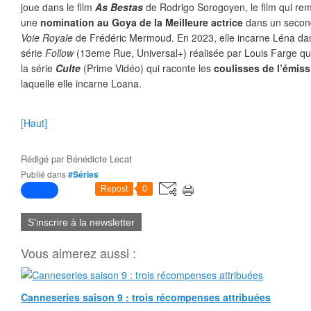
joue dans le film
As Bestas
de Rodrigo Sorogoyen, le film qui rem
une
nomination au Goya de la Meilleure actrice
dans un second
Voie Royale
de Frédéric Mermoud. En 2023, elle incarne Léna dan
série
Follow
(13eme Rue, Universal+) réalisée par Louis Farge qu
la série
Culte
(Prime Vidéo) qui raconte les
coulisses de l’émiss
laquelle elle incarne Loana.
[Haut]
Rédigé par
Bénédicte Lecat
Publié dans
#Séries
Repost
0
S'inscrire à la newsletter
Vous aimerez aussi :
Canneseries saison 9 : trois récompenses attribuées