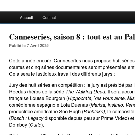
Accueil
Contact
Canneseries, saison 8 : tout est au Pal
Publié le 7 Avril 2025
Cette année encore, Canneseries nous propose huit séries 
courtes et cinq séries documentaires seront présentées entre
Cela sera le fastidieux travail des différents jurys :
Jury des huit séries en compétition : le jury est présidé pa
Reedus (héros de la série
The Walking Dead.
Il sera acco
française Louise Bourgoin (
Hippocrate, Yes vous aime, Mi
comédienne espagnole Lola Duenas (
Marisa, Instinto, Ve
productrice américaine Soo Hugh (
Pachinko)
, le composit
(
Bosch : Legacy
disponible depuis peu sur Prime Video) et 
Domboy (
Culte
).